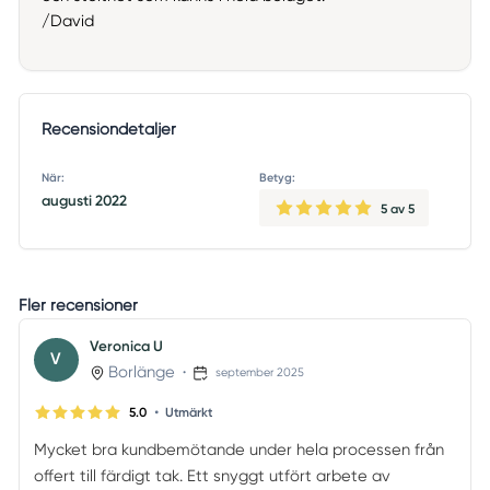
/David
Recensiondetaljer
När:
Betyg:
augusti 2022
5
av 5
Fler recensioner
Veronica U
V
Borlänge
•
september 2025
•
5.0
Utmärkt
Mycket bra kundbemötande under hela processen från
offert till färdigt tak. Ett snyggt utfört arbete av