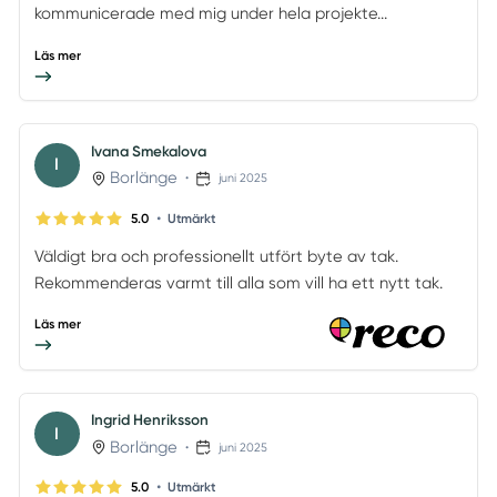
kommunicerade med mig under hela projekte...
Läs mer
Ivana Smekalova
I
Borlänge
•
juni 2025
•
5.0
Utmärkt
Väldigt bra och professionellt utfört byte av tak.
Rekommenderas varmt till alla som vill ha ett nytt tak.
Läs mer
Ingrid Henriksson
I
Borlänge
•
juni 2025
•
5.0
Utmärkt