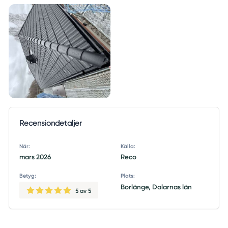
+1
Recensiondetaljer
När:
Källa:
mars 2026
Reco
Betyg:
Plats:
Borlänge, Dalarnas län
5
av 5