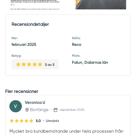
Recensiondetaljer
När:
Källa:
februari 2025
Reco
Betyg:
Plats:
Falun, Dalarnas län
5
av 5
Fler recensioner
Veronica U
V
Borlänge
•
september 2025
•
5.0
Utmärkt
Mycket bra kundbemötande under hela processen från