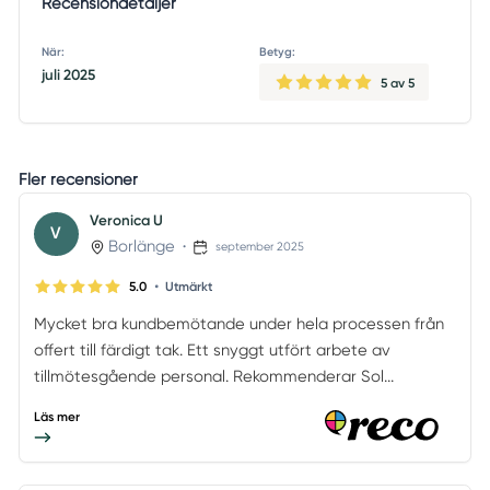
Recensiondetaljer
När:
Betyg:
juli 2025
5
av 5
Fler recensioner
Veronica U
V
Borlänge
•
september 2025
•
5.0
Utmärkt
Mycket bra kundbemötande under hela processen från
offert till färdigt tak. Ett snyggt utfört arbete av
tillmötesgående personal. Rekommenderar Sol...
Läs mer