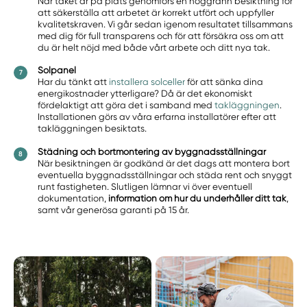
När taket är på plats genomförs en noggrann besiktning för
att säkerställa att arbetet är korrekt utfört och uppfyller
kvalitetskraven. Vi går sedan igenom resultatet tillsammans
med dig för full transparens och för att försäkra oss om att
du är helt nöjd med både vårt arbete och ditt nya tak.
Solpanel
Har du tänkt att
installera solceller
för att sänka dina
energikostnader ytterligare? Då är det ekonomiskt
fördelaktigt att göra det i samband med
takläggningen
.
Installationen görs av våra erfarna installatörer efter att
takläggningen besiktats.
Städning och bortmontering av byggnadsställningar
När besiktningen är godkänd är det dags att montera bort
eventuella byggnadsställningar och städa rent och snyggt
runt fastigheten. Slutligen lämnar vi över eventuell
dokumentation,
information om hur du underhåller ditt tak
,
samt vår generösa garanti på 15 år.