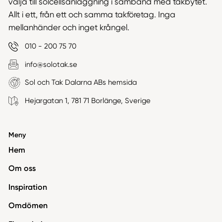
välja till solcellsanläggning i samband med takbytet.
Allt i ett, från ett och samma takföretag. Inga
mellanhänder och inget krångel.
010 - 200 75 70
info@solotak.se
Sol och Tak Dalarna ABs hemsida
Hejargatan 1, 781 71 Borlänge, Sverige
Meny
Hem
Om oss
Inspiration
Omdömen