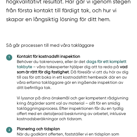
högkvalitativt resultat. Här går vi igenom stegen
från första kontakt till färdigt tak, och hur vi
skapar en långsiktig lösning för ditt hem.
Så går processen till med våra takläggare
Kontakt för kostnadsfri inspektion
Behöver du takrenovera, eller är det
dags för ett komplett
takbyte
– våra takexperter hjälper dig att ta reda på
vad
som är rätt för dig fastighet
. Då föreslår vi att du hör av dig
till oss för att boka in ett kostnadsfritt hembesök där en av
våra erfarna takläggare gör en ingående inspektion av
ditt befintliga tak.
Vi lyssnar på dina önskemål och ger kompetent rådgivning
kring åtgärder samt val av material – allt för en smidig
takläggningsprocess. Efter inspektionen får du en tydlig
offert med en detaljerad beskrivning av arbetet, inklusive
kostnadsberäkningar och tidsram.
Planering och tidsplan
När du godkänt offerten, fastställer vi en tidsplan som