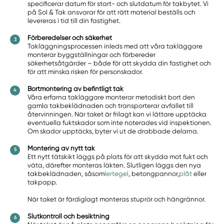
specificerar datum för start- och slutdatum för takbytet. Vi
på Sol & Tak ansvarar för att rätt material beställs och
levereras i tid till din fastighet.
Förberedelser och säkerhet
Takläggningsprocessen inleds med att våra takläggare
monterar byggställningar och förbereder
säkerhetsåtgärder – både för att skydda din fastighet och
för att minska risken för personskador.
Bortmontering av befintligt tak
Våra erfarna takläggare monterar metodiskt bort den
gamla takbeklädnaden och transporterar avfallet till
återvinningen. När taket är frilagt kan vi lättare upptäcka
eventuella fuktskador som inte noterades vid inspektionen.
Om skador upptäcks, byter vi ut de drabbade delarna.
Montering av nytt tak
Ett nytt tätskikt läggs på plats för att skydda mot fukt och
väta, därefter monteras läkten. Slutligen läggs den nya
takbeklädnaden, såsom
lertegel
, betongpannor,
plåt
eller
takpapp.
När taket är färdiglagt monteras stuprör och hängrännor.
Slutkontroll och besiktning