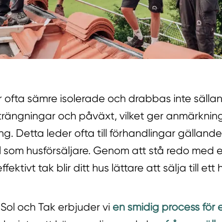
r ofta sämre isolerade och drabbas inte sälla
rängningar och påväxt, vilket ger anmärkning
g. Detta leder ofta till förhandlingar gällande p
l som husförsäljare. Genom att stå redo med 
fektivt tak blir ditt hus lättare att sälja till ett
Sol och Tak erbjuder vi
en smidig process för e