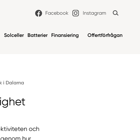
Facebook
Instagram
i
Solceller
Batterier
Finansiering
Offertförfrågan
k i Dalarna
ighet
ektiviteten och
 igenom hur