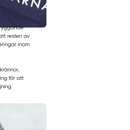
etryggande
att resten av
eringar inom
krännor,
ing för att
jning.