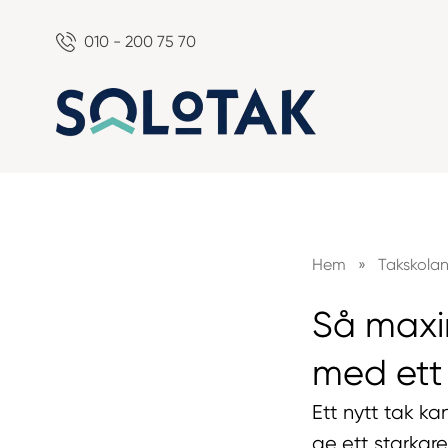
010 - 200 75 70
Hem
»
Takskola
Så maxi
med ett 
Ett nytt tak ka
ge ett starkar