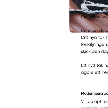
välisolerat ta
takbeklädnad 
mer effektiva
Behöver du by
Ditt nya tak 
försäljningen.
skick den dag
Ett nytt tak
ägare ett he
Modernisera o
Vill du optim