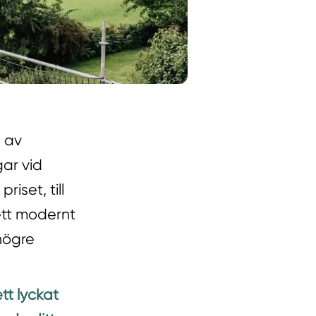
n av
ar vid
riset, till
ett modernt
 högre
tt lyckat