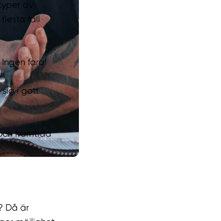
 typer av
lesta fall
 Ingen fara!
ll
sig i gott
 och framtida
? Då är