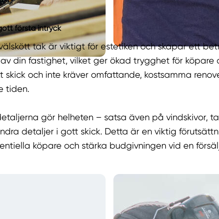
ott första intryck
h välskött tak är viktigt för estetiken och skapar ett b
k av din fastighet, vilket ger ökad trygghet för köpare 
tt skick och inte kräver omfattande, kostsamma renov
 tiden.
etaljerna gör helheten – satsa även på vindskivor, ta
dra detaljer i gott skick. Detta är en viktig förutsättn
tentiella köpare och stärka budgivningen vid en försäl