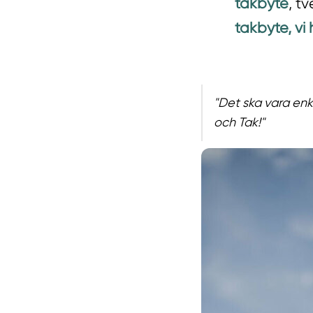
takbyte
, t
takbyte, vi
"Det ska vara enk
och Tak!"