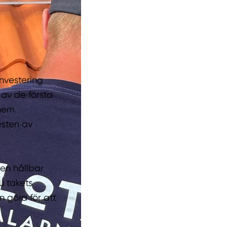
investering
 av de första
hem.
esten av
en hållbar
u takets
n göra för att