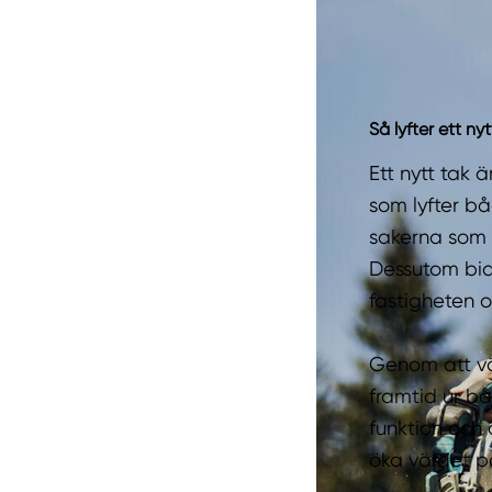
Så lyfter ett n
Ett nytt tak 
som lyfter bå
sakerna som f
Dessutom bidra
fastigheten o
Genom att vä
framtid ur b
funktion och 
öka värdet på 