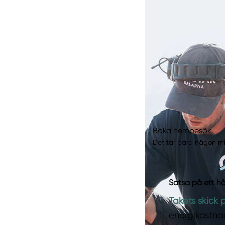
Boka hembesök
Det tar bara någon min
Satsa på ett hå
Takets skick 
energikostna