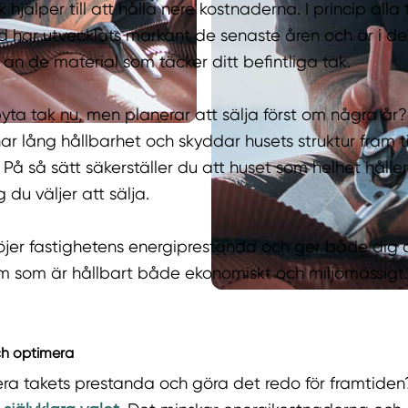
k hjälper till att hålla nere kostnaderna. I princip alla
har utvecklats markant de senaste åren och är i de f
 än de material som täcker ditt befintliga tak.
ta tak nu, men planerar att sälja först om några år?
har lång hållbarhet och skyddar husets struktur fram ti
 På så sätt säkerställer du att huset som helhet håller 
 du väljer att sälja.
 höjer fastighetens energiprestanda och ger både dig
m som är hållbart både ekonomiskt och miljömässigt.
ch optimera
era takets prestanda och göra det redo för framtiden