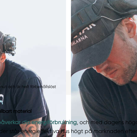
ut och är helt förbehållslöst
llbart material
påverkar din energiförbrukning
,
och med dagens hög
der står energieffektiva hus högt på marknaden efte