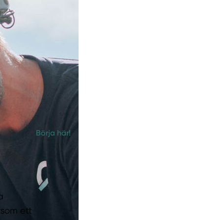
Börja här!
a
rsom ett