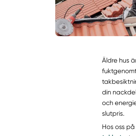
Äldre hus ä
fuktgenomt
takbesiktnin
din nackde
och energief
slutpris.
Hos oss på 