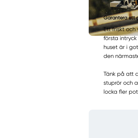
Garantera ett g
Ett friskt oc
första intryc
huset är i go
den närmaste
Tänk på att d
stuprör och an
locka fler po