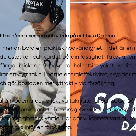
ytt tak både utseende och värde på ditt hus i Dalarna
är mer än bara en praktisk nödvändighet – det är en 
de estetiken och värdet på din fastighet. Taket är en
ångar blicken och påverkar helhetsintrycket av ditt 
r ett nytt tak till bättre energieffektivitet, skyddar r
ch gör bostaden mer attraktiv vid försäljning.
lja moderna och effektiva takmaterial och satsa på 
åde ekonomisk och miljömässig synvinkel maximerar d
ökar fastighetens värde. Här går vi igenom vad du ka
ditt hus inför en försäljning.