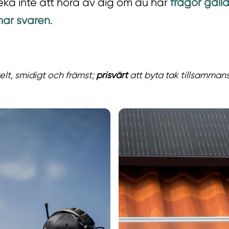
veka inte att höra av dig om du har
frågor gäll
 har svaren
.
elt, smidigt och främst;
prisvärt
att byta tak tillsamman